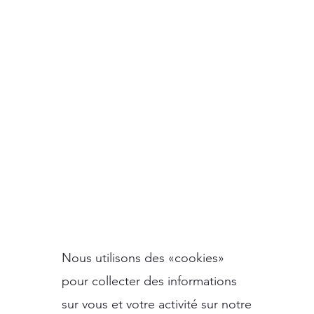
marketing), veuillez
nous contacter
(
privacy@uningo.eu
) ou
vous désinscrire en
utilisant les fonctions
de désinscription
fournies dans la
communication.
7. Cookies
Nous utilisons des «cookies»
pour collecter des informations
sur vous et votre activité sur notre