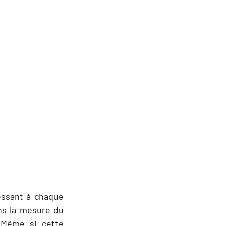
essant à chaque 
ns la mesure du 
 Même si cette 