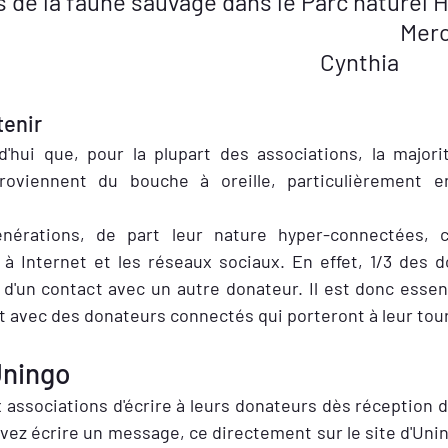
s de la faune sauvage dans le Parc naturel 
                                                                       
                                                                   Cynthia
tenir
'hui que, pour la plupart des associations, la majori
roviennent du bouche à oreille, particulièrement e
nérations, de part leur nature hyper-connectées, c
 à Internet et les réseaux sociaux. En effet, 1/3 des d
 d'un contact avec un autre donateur. Il est donc essenti
ut avec des donateurs connectés qui porteront à leur tou
Uningo
 associations d'écrire à leurs donateurs dès réception d'
vez écrire un message, ce directement sur le site d'Uningo