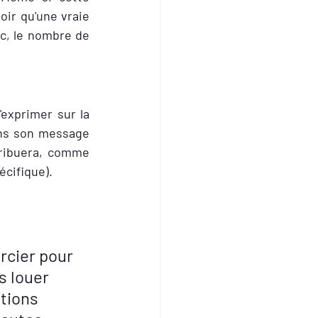
ir qu'une vraie 
nc, le nombre de 
exprimer sur la 
ans son message 
tribuera, comme 
écifique). 
        
rcier pour 
 louer 
tions 