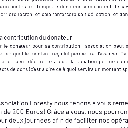
'un poste à mi-temps, le donateur sera content de savo
rière l'écran, et cela renforcera sa fidélisation, et do
la contribution du donateur
 le donateur pour sa contribution, l'association peut s'
 et en quoi le montant reçu lui permettra d'avancer. D
ociation peut décrire ce à quoi la donation perçue con
cts de dons (c'est à dire ce à quoi servira un montant sp
                                                                                 
ssociation Foresty nous tenons à vous reme
n de 200 Euros! Grâce à vous, nous pourrons
ur deux journées afin de faciliter nos opéra