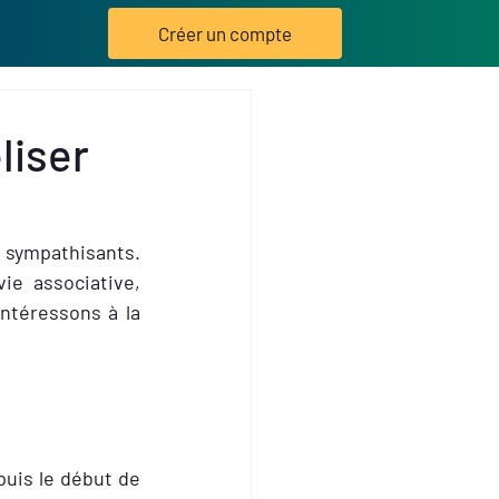
Créer un compte
liser
 sympathisants. 
ie associative, 
téressons à la 
is le début de 