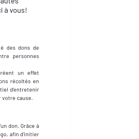
Hautes 
 Merci à vous!    
té des dons de 
ntre personnes 
réent un effet 
ons récoltés en 
el d'entretenir 
r votre cause.
un don. Grâce à 
, afin d'initier 