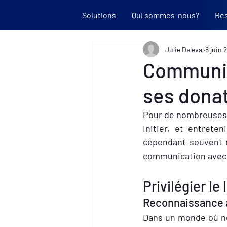
Solutions
Qui sommes-nous?
Re
Julie Deleval
8 juin
Communiq
ses dona
Pour de nombreuses r
Initier, et entreten
cependant souvent m
communication avec 
Privilégier le 
Reconnaissance 
Dans un monde où no